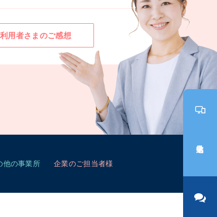
利用者さまのご感想
見学申込
の他の事業所
企業のご担当者様