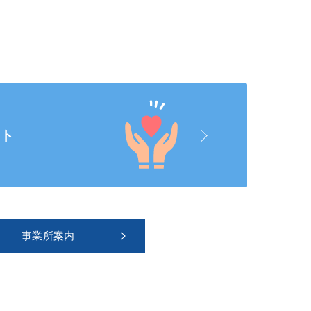
ート
事業所案内